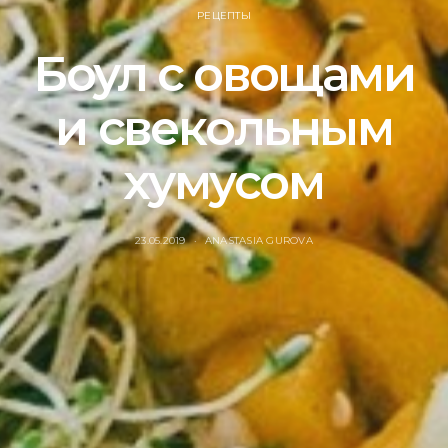
РЕЦЕПТЫ
Боул с овощами
и свекольным
хумусом
23.05.2019
ANASTASIA GUROVA