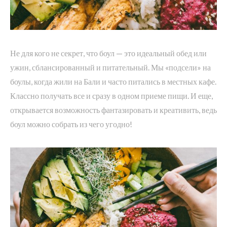
Не для кого не секрет, что боул — это идеальный обед или
ужин, сблансированный и питательный. Мы «подсели» на
боулы, когда жили на Бали и часто питались в местных кафе.
Классно получать все и сразу в одном приеме пищи. И еще,
открывается возможность фантазировать и креативить, ведь
боул можно собрать из чего угодно!