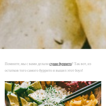
Помните, мы с вами делали
суши буррито
? Так вот, из
остатков того самого буррито и вышел этот боул!