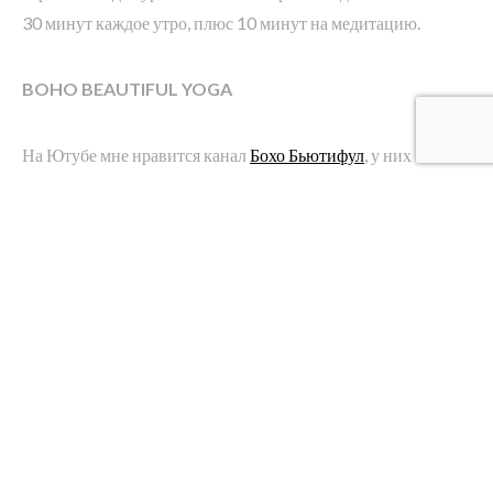
30 минут каждое утро, плюс 10 минут на медитацию.
BOHO BEAUTIFUL YOGA
На Ютубе мне нравится канал
Бохо Бьютифул
, у них
миллион классов разной продолжительности и хороший
подход. Думаю, что на русском языке тоже много классных
каналов. Фишка в том, чтобы найти своего учителя и стиль,
и получать от этого процесса удовольствие!
МЕДИТАЦИИ
Среди всевозможных видов медитации мне нравятся аудио-
гиды с визуализацией, либо что-то типо гипноза для
релаксации. Среди фаворитов –
Алёна Ковальчук
. У неё есть