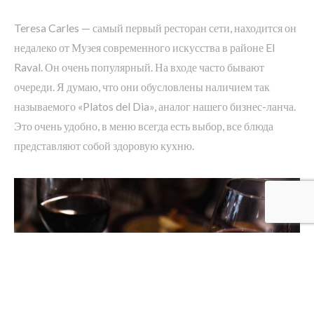
Teresa Carles — самый первый ресторан сети, находится он
недалеко от Музея современного искусства в районе El
Raval. Он очень популярный. На входе часто бывают
очереди. Я думаю, что они обусловлены наличием так
называемого «Platos del Dia», аналог нашего бизнес-ланча.
Это очень удобно, в меню всегда есть выбор, все блюда
представляют собой здоровую кухню.