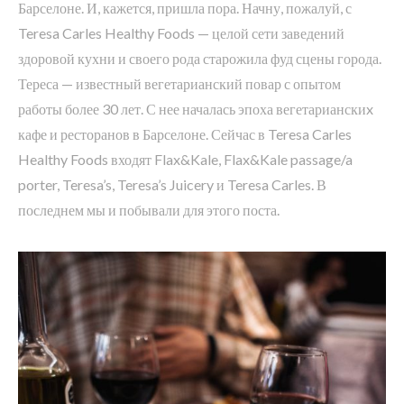
Барселоне. И, кажется, пришла пора. Начну, пожалуй, с
Teresa Carles Healthy Foods — целой сети заведений
здоровой кухни и своего рода старожила фуд сцены города.
Тереса — известный вегетарианский повар с опытом
работы более 30 лет. С нее началась эпоха вегетарианскиx
кафе и ресторанов в Барселоне. Сейчас в Teresa Carles
Healthy Foods входят Flax&Kale, Flax&Kale passage/a
porter, Teresa’s, Teresa’s Juicery и Teresa Carles. В
последнем мы и побывали для этого поста.