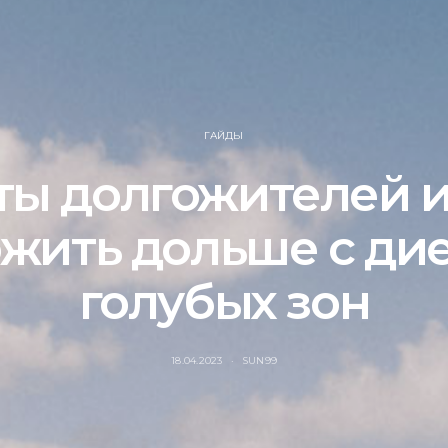
ГАЙДЫ
ты долгожителей и
жить дольше с ди
голубых зон
18.04.2023
SUN99