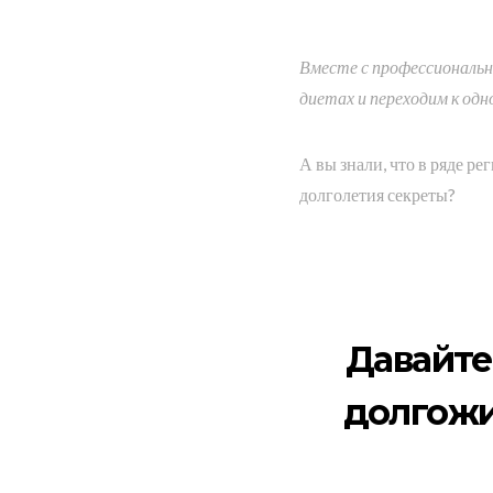
Вместе с профессиональ
диетах и переходим к одн
А вы знали, что в ряде ре
долголетия секреты?
Давайте
долгожи