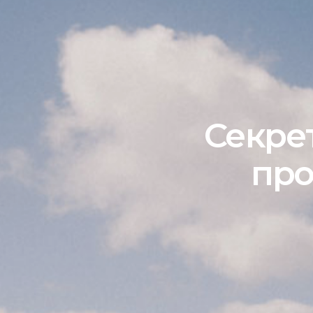
Секре
про