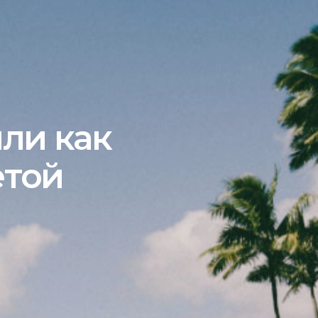
ли как
етой