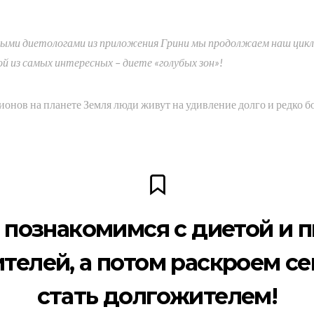
ными диетологами из приложения Грини мы продолжаем наш цик
ой из самых интересных – диете «голубых зон»!
гионов на планете Земля люди живут на удивление долго и редко бо
 познакомимся с диетой и 
телей, а потом раскроем сек
стать долгожителем!