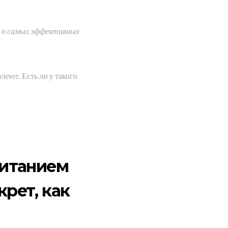
л о самых эффективных
леют. Есть ли у такого
питанием
рет, как